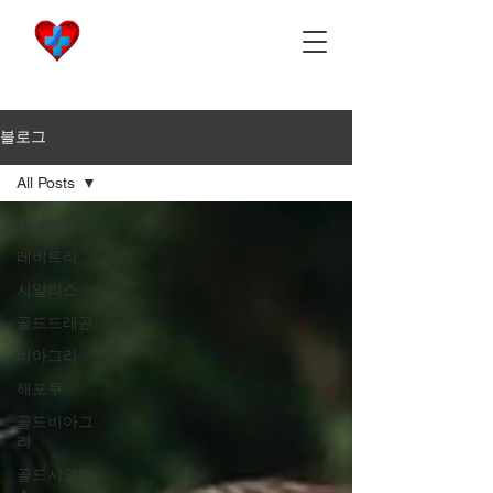
비아마켓
​Viamarket
블로그
All Posts
All Posts
레비트라
시알리스
골드드래곤
비아그라
해포쿠
골드비아그
라
골드시알리