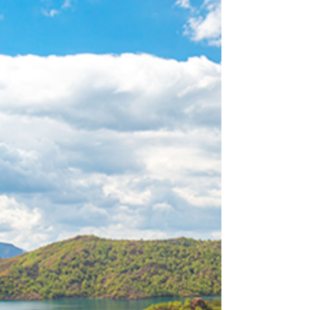
비맥스 메타 정, 부부 관계를 돈
독히 하는 대화와 생활습관
비맥스 메타 정, 손길이 전하는 말보다 강한 사랑 말
보다 강력한 신체 접촉의 힘 '사랑해'라는 말은 참 아
름답습니다. 하지만 그 말보다 더 강력한 것이 있습
니다. 바로 따뜻한 손길입니다. 신경생물학 연구에
따르면, 신체 접촉은 우리 뇌에서 옥시토신이라는
호르몬을 분비시켜 신뢰와 애착을 형성하는 데 결정
적인 역할을 합니다. 많은 남성들이 어느 순간 찾아
온 변화 앞에서 고독과 외로움을 느끼며, 혼자라고
느낄 때 쓸쓸함을 경험합니다. 예전 같지 않은 자신
의 모습에 자존감 하락을 느끼고, 그로 인해 연인관
계가 점점 조용해지기 시작합니다. 그러나 단단한
사랑은 말보다는 손길로, 존재로 증명됩니다. 단단
한 사랑이 관계에 주는 깊은 의미 부부 또는 연인 사
이에 성관계가 중요한 이유는 단순한 육체적 결합을
넘어, 오랜 시간 쌓아온 신뢰와 애정을 가장 직접적
으로 확인하고 표현하는 방식이기 때문입니다. 화끈
하고 짜릿한 순간들이 모여 단단한 사랑이 되고, 그