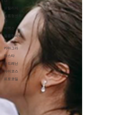
스
프릴리지
필름형센트
립
비맥스
필름형비닉
스
카마그라
칵스타
아드레닌
아이코스
프로코밀