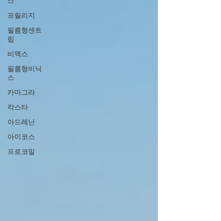
스
프릴리지
필름형센트
립
비맥스
필름형비닉
스
카마그라
칵스타
아드레닌
아이코스
프로코밀