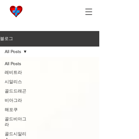
비아마켓
​Viamarket
블로그
All Posts
All Posts
레비트라
시알리스
골드드래곤
비아그라
해포쿠
골드비아그
라
골드시알리