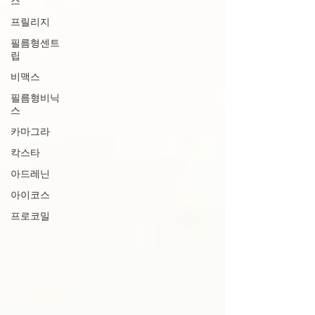
스
프릴리지
필름형센트
립
비맥스
필름형비닉
스
카마그라
칵스타
아드레닌
아이코스
프로코밀