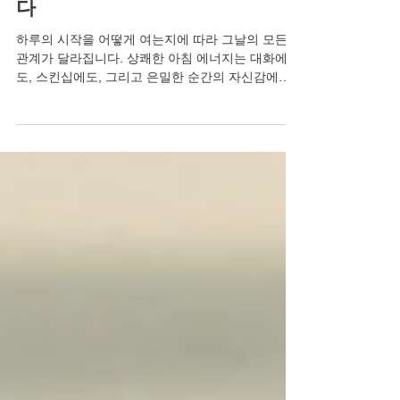
미국산레비트라25mg, 하루의 에
너지가 관계의 분위기를 결정한
다
하루의 시작을 어떻게 여는지에 따라 그날의 모든
관계가 달라집니다. 상쾌한 아침 에너지는 대화에
도, 스킨십에도, 그리고 은밀한 순간의 자신감에도
긍정적인 영향을 미칩니다. 그런데 어느 순간 에너
지가 떨어지면서 연인관계에서도 점점 멀어지고, 결
국 고독과 외로움, 혼자라고 느껴지는 쓸쓸함이 자
존감 하락으로 이어집니다. 부부 또는 연인 사이에
성관계가 왜 중요한지 생각해보면, 그것은 육체적
결합을 넘어 서로에게 '당신은 여전히 나에게 매력
적인 사람이다'라는 인정을 전하는 가장 직접적인
언어입니다. 화끈하고 짜릿한 순간이 모여 단단한
사랑이 되고, 건강한 남성라이프의 핵심이 됩니다.
하루의 에너지가 관계의 분위기를 결정합니다 하루
의 에너지가 관계의 분위기를 결정한다는 사실을 기
억하세요. 매일 아침 가벼운 스트레칭으로 하루를
열고, 잠들기 전 10분 동안 상대방과 하루를 나누는
대화를 가져보세요. 남성 정력에 좋은 음식이나 생