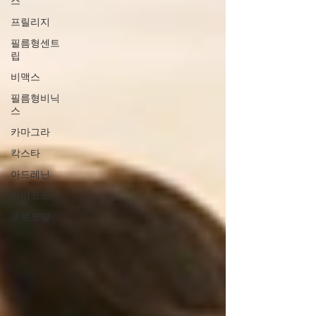
스
프릴리지
필름형센트
립
비맥스
필름형비닉
스
카마그라
칵스타
아드레닌
아이코스
프로코밀