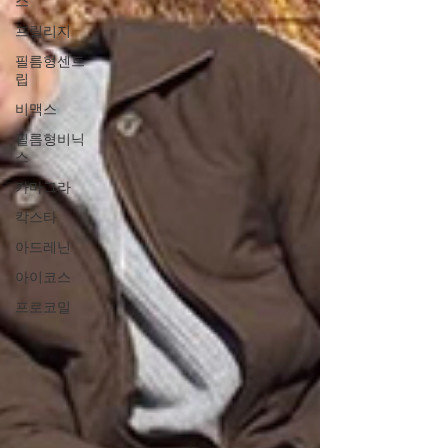
스
프릴리지
필름형센트
립
비맥스
필름형비닉
스
카마그라
칵스타
아드레닌
아이코스
프로코밀