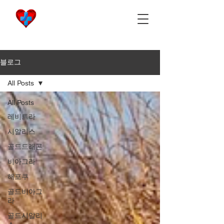
비아마켓
​Viamarket
블로그
All Posts
All Posts
레비트라
시알리스
골드드래곤
비아그라
해포쿠
골드비아그
라
골드시알리