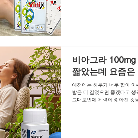
고 솔직하게 대화하며, 필요하
워하지 않습니다. 발기부전이라
면하지 않고 함께 해결책을 찾
는 사람들의 가장 큰 공통점입
습관들 관계가 좋아지는 사람들
소홀히 하지 않습니다. 남성 
히 실천하는 것은 신체적 건강을
리적 안정감
비아그라 100mg
짧았는데 요즘은
예전에는 하루가 너무 짧아 아
밤은 더 길었으면 좋겠다고 생
그대로인데 체력이 짧아진 것을
지 않고, 예전 같지 않은 활력
장 은밀한 순간에 느껴지는 자
우하기도 합니다. 체력이 짧아
연인 사이에서 친밀감은 단순한
전히 인정하고 '나는 여전히 