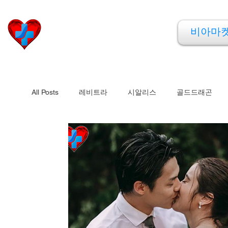
비아마켓
비아마
​Viamarket
All Posts
레비트라
시알리스
골드드래곤
비맥스
필름형비닉스
카마그라
칵스타