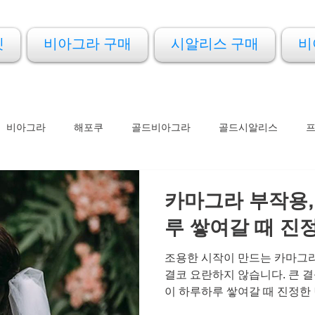
켓
비아그라 구매
시알리스 구매
비
비아그라
해포쿠
골드비아그라
골드시알리스
아드레닌
아이코스
프로코밀
카마그라 부작용,
루 쌓여갈 때 진
조용한 시작이 만드는 카마그라
결코 요란하지 않습니다. 큰 
이 하루하루 쌓여갈 때 진정한
아침마다 물 한 잔을 마시는 습