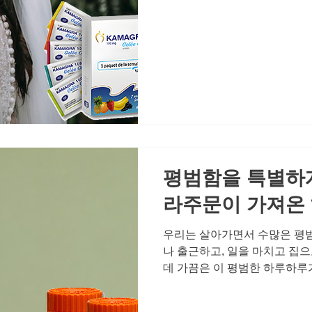
이 가벼워지는 경험처럼 말이죠
한 변화는 자존감 회복으로 이
인 에너지를 불어넣습니다. 고
작지만 확실한 변화들입니다. 혼
용히 혼자라고 느낄 때, 쓸쓸
않고 조용히 무너지곤 합니다.
를 할 때 가장 먼저 언급되는 것
또는 연인 사이에 성관계가 중
어, 서로에게 여전히 매력적인
여
평범함을 특별하게
라주문이 가져온
우리는 살아가면서 수많은 평범
나 출근하고, 일을 마치고 집으
데 가끔은 이 평범한 하루하루
유 없이 기분이 좋아지고, 사
번지는 그런 순간들 말입니다.