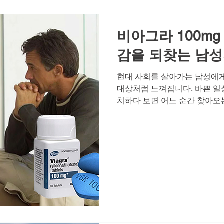
복은 부끄러운 일이 아니라 더
많은 분들이 이
비아그라 100mg
감을 되찾는 남성
현대 사회를 살아가는 남성에게
대상처럼 느껴집니다. 바쁜 일
치하다 보면 어느 순간 찾아오
과의 관계에서도 예전 같지 않은
자존감 하락으로 이어지곤 합니
않았던 현실 앞에서 과유불급의
밀하게 다가온 위기를 기회로 
라이프를 향한 첫걸음은 자신
구하는 데서 시작됩니다. 오늘
는 분들을 위해 발기부전 극복
한 깊이 있는 정보를 전해드리고
대해 알아보시는 분들께 가장 
입니다. 본연의 매력과 섹시한