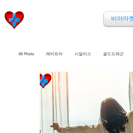
비아마켓
비아마
​Viamarket
All Posts
레비트라
시알리스
골드드래곤
비맥스
필름형비닉스
카마그라
칵스타