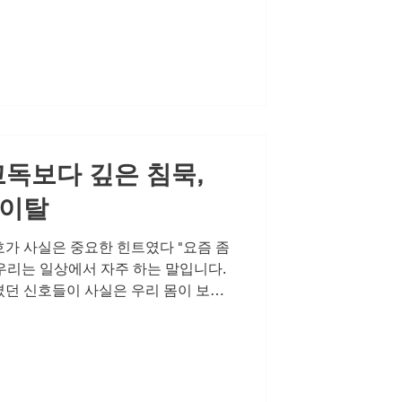
더욱 그렇습니다. 체력과 활력이 예전
이를 방치하고 '그냥 그러려니' 하며
바닥을 치고, 연인관계도 점점 멀어지
은 충분히 극복 가능한 문제입니다. 중
하게 만드는 작은 습관을 들이는 것입
성라이프의 시작입니다. 레비트라에 대
분들이 레비트라주문을 고려하시지만,
고독보다 깊은 침묵,
 이탈
가 사실은 중요한 힌트였다 "요즘 좀
" 우리는 일상에서 자주 하는 말입니다.
던 신호들이 사실은 우리 몸이 보내
고 계셨나요? 특히 예전 같지 않은 활
껴지는 미묘한 거리감은 결코 무시할
많은 분들이 처음에는 대수롭지 않게 여
호는 점점 더 선명해지고, 어느 순간
 오늘은 그동안 웃어넘겼던 신호들에