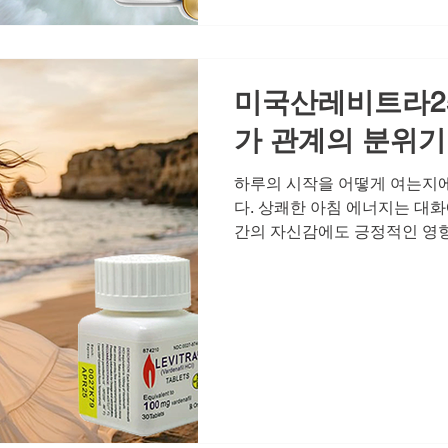
상 특정 연령층의 전유물이 아닙
변화 등 다양한 요인이 복합적
니다. 인터넷에는 비아그라 구매
미국산레비트라25
가 관계의 분위
하루의 시작을 어떻게 여는지에
다. 상쾌한 아침 에너지는 대화
간의 자신감에도 긍정적인 영향
지가 떨어지면서 연인관계에서도
움, 혼자라고 느껴지는 쓸쓸함
또는 연인 사이에 성관계가 왜
결합을 넘어 서로에게 '당신은
는 인정을 전하는 가장 직접적
이 모여 단단한 사랑이 되고,
하루의 에너지가 관계의 분위
계의 분위기를 결정한다는 사실
트레칭으로 하루를 열고, 잠들기