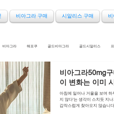
켓
비아그라 구매
시알리스 구매
비
비아그라
해포쿠
골드비아그라
골드시알리스
아드레닌
아이코스
프로코밀
비아그라50mg구
이 변화는 이미 
아침에 일어나 거울을 보며 하
지 않다'는 생각이 스치듯 지
갑작스럽게 찾아오지 않습니다.
어 있었고, 활력은 조금씩 줄