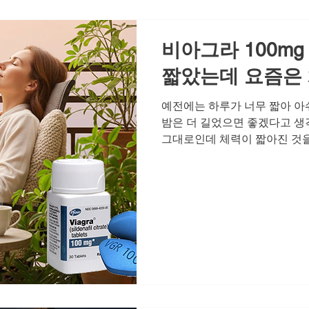
는 대화를 가져보세요. 남성 
에너지의 체력적
비아그라 100mg
짧았는데 요즘은
예전에는 하루가 너무 짧아 아
밤은 더 길었으면 좋겠다고 생
그대로인데 체력이 짧아진 것을
지 않고, 예전 같지 않은 활력
장 은밀한 순간에 느껴지는 자
우하기도 합니다. 체력이 짧아
연인 사이에서 친밀감은 단순한
전히 인정하고 '나는 여전히 
받는 소통의 장입니다. 그런데
성은 자연스럽게 자존감 하락을
응이 불확실해지면, 그 불안이
그라에 대한 올바른 이해와 정
과정이며, 이를 이해하고 현명