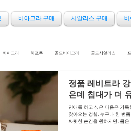
켓
비아그라 구매
시알리스 구매
비
비아그라
해포쿠
골드비아그라
골드시알리스
아드레닌
아이코스
프로코밀
정품 레비트라 강
은데 침대가 더
연애를 하고 싶은 마음은 가득
찾아오는 경험, 누구나 한 번
짜릿한 순간을 원하지만, 몸은
감이 줄어들면서 어느새 연인