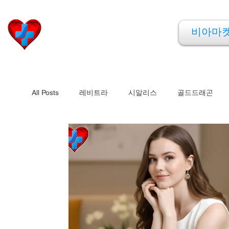
비아마켓
비아마
​Viamarket
All Posts
레비트라
시알리스
골드드래곤
비맥스
필름형비닉스
카마그라
칵스타