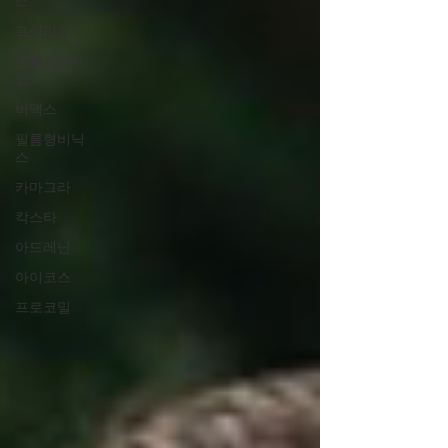
스
프릴리지
필름형센트
립
비맥스
필름형비닉
스
카마그라
칵스타
아드레닌
아이코스
프로코밀