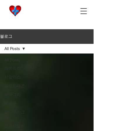
비아마켓
​Viamarket
블로그
All Posts
All Posts
레비트라
시알리스
골드드래곤
비아그라
해포쿠
골드비아그
라
골드시알리