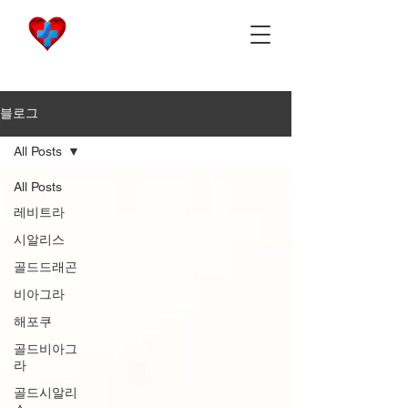
비아마켓
​Viamarket
블로그
All Posts
All Posts
레비트라
시알리스
골드드래곤
비아그라
해포쿠
골드비아그
라
골드시알리