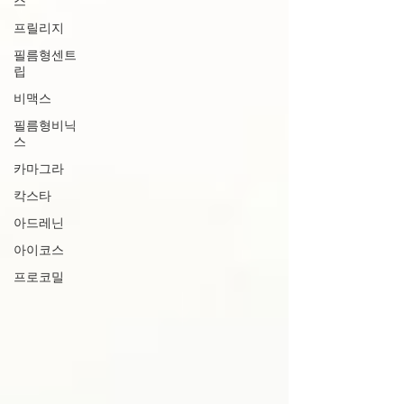
스
프릴리지
필름형센트
립
비맥스
필름형비닉
스
카마그라
칵스타
아드레닌
아이코스
프로코밀