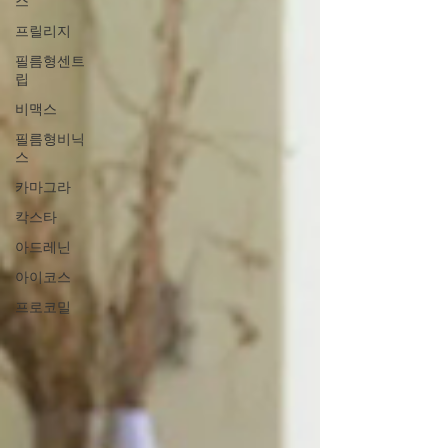
스
프릴리지
필름형센트
립
비맥스
필름형비닉
스
카마그라
칵스타
아드레닌
아이코스
프로코밀