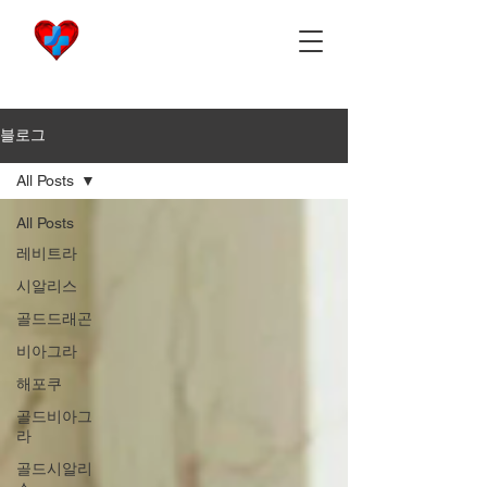
비아마켓
​Viamarket
블로그
All Posts
All Posts
레비트라
시알리스
골드드래곤
비아그라
해포쿠
골드비아그
라
골드시알리