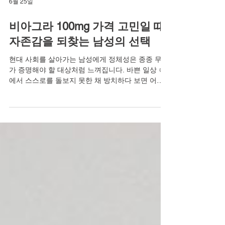
6월 25일
비아그라 100mg 가격 고민일 때,
자존감을 되찾는 남성의 선택
현대 사회를 살아가는 남성에게 정체성은 종종 무언
가 증명해야 할 대상처럼 느껴집니다. 바쁜 일상 속
에서 스스로를 돌보지 못한 채 방치하다 보면 어느
순간 찾아오는 고독과 외로움이 몰려옵니다. 연인과
의 관계에서도 예전 같지 않은 내 모습을 마주할 때,
그 쓸쓸함은 자존감 하락으로 이어지곤 합니다. 혼
자라고 느낄 때, 인정하고 싶지 않았던 현실 앞에서
과유불급의 순간을 맞이하게 됩니다. 하지만 은밀하
게 다가온 위기를 기회로 바꾸는 이들이 있습니다.
건강한 남성 라이프를 향한 첫걸음은 자신의 변화를
인정하고 전문가의 조언을 구하는 데서 시작됩니다.
오늘은 단단한 사랑과 화끈한 하루를 꿈꾸는 분들을
위해 발기부전 극복에 관한 이야기와 함께 비아그라
에 대한 깊이 있는 정보를 전해드리고자 합니다. 비