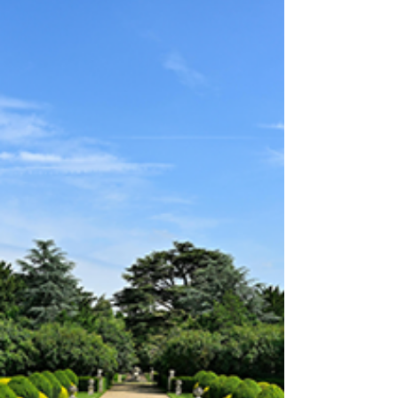
은 행동부터 달라지게 만든다
골드드래곤 효능, 무너진 자존감을 다시 일으키는
힘 누구에게나 자신감이 바닥을 치는 순간이 있습니
다. 아침에 거울을 봐도 예전 같지 않은 얼굴, 어제보
다 더 무거운 어깨, 그리고 왠지 모를 쓸쓸함. 특히
남성에게 있어 자신감은 단순히 기분의 문제가 아닙
니다. 자신의 몸 상태에 대한 작은 불안이 시작되면,
그것은 곧바로 태도와 행동,甚至 사랑하는 사람을
대하는 방식까지 바꾸어 놓습니다. 자존감이 무너지
면 누구보다 먼저 변하는 것은 바로 행동입니다. 오
늘은 무너진 자존감은 행동부터 달라지게 만든다는
주제로, 골드드래곤 효능에 대한 긍정적인 이야기와
함께 건강한 남성라이프를 되찾는 지혜를 나누고자
합니다. 무너진 자존감은 행동부터 달라지게 만든다
자존감이 떨어지면 가장 먼저 나타나는 변화는 회피
입니다. 예전 같지 않은 강직도나 지구력에 대한 불
안감 때문에 연인과의 은밀한 순간을 자연스럽게 피
하게 됩니다. "오늘은 피곤해서", "내일 일찍 일어나
야 해서"