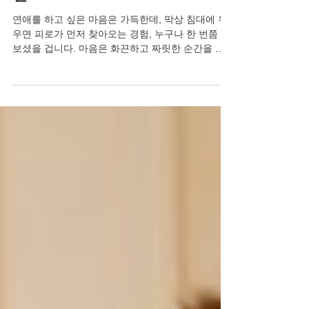
면
연애를 하고 싶은 마음은 가득한데, 막상 침대에 누
우면 피로가 먼저 찾아오는 경험, 누구나 한 번쯤 해
보셨을 겁니다. 마음은 화끈하고 짜릿한 순간을 원
하지만, 몸은 무거워지고 은밀한 순간에 대한 자신
감이 줄어들면서 어느새 연인관계에서도 물러나게
됩니다. 그렇게 고독과 외로움, 혼자라고 느껴지는
쓸쓸함이 자존감 하락으로 이어집니다. 부부 또는
연인 사이에 성관계가 왜 중요한지 생각해보면, 그
것은 육체적 결합을 넘어 서로에게 '당신은 여전히
나에게 매력적인 사람이다'라는 인정을 전하는 가장
직접적인 언어입니다. 단단한 사랑은 은밀한 순간의
작은 확신들로부터 쌓여갑니다. 침대보다 연애가 더
유혹적이게 만드는 일상의 힘 연애는 하고 싶은데
침대가 더 유혹적이라면, 이제는 작은 습관부터 바
꿔야 합니다. 매일 아침 가벼운 스트레칭으로 하루
를 열고, 잠들기 전 10분 동안 상대방과 하루를 나누
는 대화를 가져보세요. 남성 정력에 좋은 음식이나
생활습관, 운동은