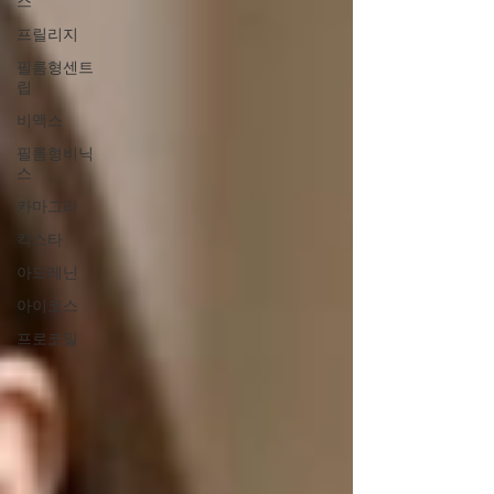
스
프릴리지
필름형센트
립
비맥스
필름형비닉
스
카마그라
칵스타
아드레닌
아이코스
프로코밀