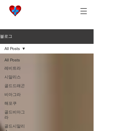
비아마켓
​Viamarket
블로그
All Posts
All Posts
레비트라
시알리스
골드드래곤
비아그라
해포쿠
골드비아그
라
골드시알리