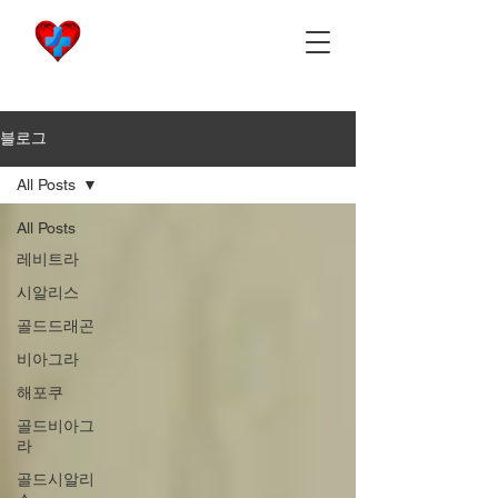
비아마켓
​Viamarket
블로그
All Posts
All Posts
레비트라
시알리스
골드드래곤
비아그라
해포쿠
골드비아그
라
골드시알리