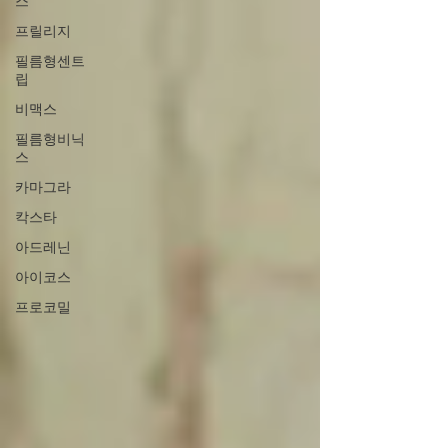
스
프릴리지
필름형센트
립
비맥스
필름형비닉
스
카마그라
칵스타
아드레닌
아이코스
프로코밀