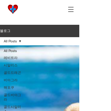
비아마켓
​Viamarket
블로그
All Posts
All Posts
레비트라
시알리스
골드드래곤
비아그라
해포쿠
골드비아그
라
골드시알리