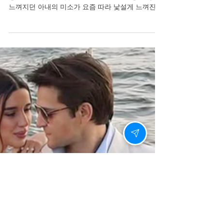
비아그라 100mg 부작용 – 알고
나면 더 안전한 선택
비아그라 100mg 부작용 비아마켓 1. 그의 눈빛이
닿는 순간, 숨이 조금 멎었다 한때는 아무렇지 않게
느껴지던 아내의 미소가 요즘 따라 낯설게 느껴진다
면, 그건 몸과 마음이 보내는 신호일지 모릅니다. 남
성의 자신감은 단순히 체력의 문제가 아니라, 사랑
하는 사람과의 관계 속에서 만들어지는 에너지입니
다. 하지만 피로, 스트레스, 나이로 인해 점점 그 에
너지가 줄어들면, 부부 사이에도 미묘한 거리가 생
기곤 합니다. 그런 순간, 다시 자신을 되찾기 위해 찾
게 되는 이름이 바로 비아그라 입니다. 2. 비아그라
100mg 부작용 – 알고 나면 더 안전한 선택 비아그
라는 남성의 발기부전 치료제로 널리 알려져 있습니
다. 그러나 많은 분들이 ‘ 비아그라 100mg 부작용
’에 대해 걱정하십니다. 사실 대부분의 부작용은 일
시적이며, 복용량과 개인 체질에 따라 다르게 나타
납니다. 두통, 얼굴 홍조, 코막힘, 소화불량 등이 대
표적이며, 심한 증상은 매우 드뭅니다.