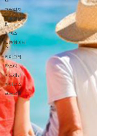
스
프릴리지
필름형센트
립
비맥스
필름형비닉
스
카마그라
칵스타
아드레닌
아이코스
프로코밀