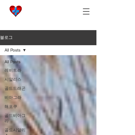
비아마켓
​Viamarket
블로그
All Posts
All Posts
레비트라
시알리스
골드드래곤
비아그라
해포쿠
골드비아그
라
골드시알리