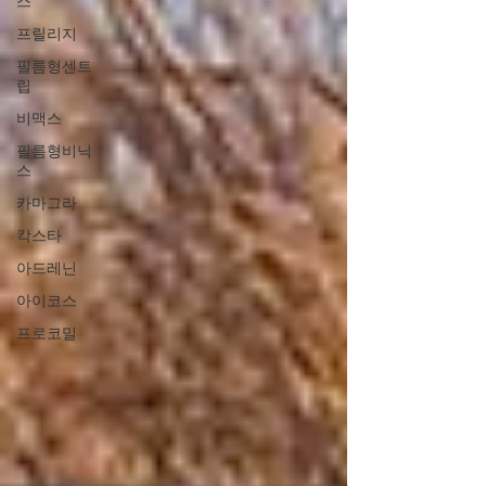
스
프릴리지
필름형센트
립
비맥스
필름형비닉
스
카마그라
칵스타
아드레닌
아이코스
프로코밀