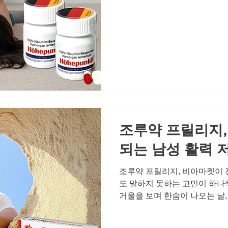
강 관리가 관계에 왜 그토록 
큰 관계의 회복으로 이어지는
성, 멀어지는 관계 많은 남성분
부분에 대해 침묵합니다. 발기
은 자존심 상하는 일이라고 생
계를 더욱 망가뜨립니다. 강
게 스킨십을 피하게 되고, 연
느낄 때, 인정받지 못한다고 
보다 깊습니다. 자존감 하락은
니다. 부부
조루약 프릴리지,
되는 남성 활력 
조루약 프릴리지, 비아마켓이 
도 말하지 못하는 고민이 하나
거울을 보며 한숨이 나오는 날
지는 순간, 함께 있는데도 혼자
쓸해집니다. 남성 활력 저하는 