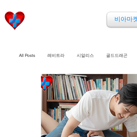
비아마켓
비아마
​Viamarket
All Posts
레비트라
시알리스
골드드래곤
비맥스
필름형비닉스
카마그라
칵스타