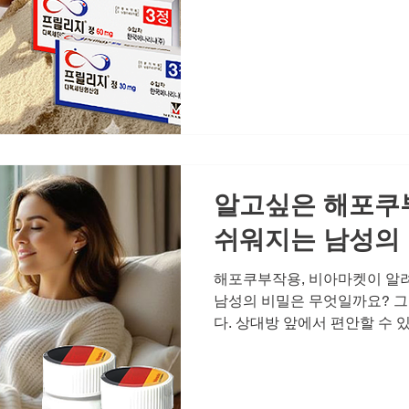
아옵니다. 처음에는 작은 불안
아먹고, 어느새 관계 전체에 
과 함께, 아무도 모르게 진행
실마리에 대해 이야기해 보겠습
고 그 신호들 건강이 나빠질 때
니다. 하지만 남성 활력 저하는
예전 같지 않은 컨디션으로 시
인과의 스킨십이 부담스러워지고
다. 문제는
알고싶은 해포쿠
쉬워지는 남성의
해포쿠부작용, 비아마켓이 알
남성의 비밀은 무엇일까요? 그
다. 상대방 앞에서 편안할 수 
하는 건강한 자신감입니다. 
하락은 연애의 모든 순간을 어
장벽을 허물기 위해 해포쿠부작