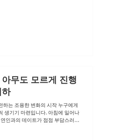
중요한지, 그리고 작은 변화가 어떻게
지 이야기해보겠습니다. 침묵하는 남
들이 자신의 건강 문제, 특히 은밀한
부전이나 지구력 저하를 인정하는 것
각합니다. 하지만 그 침묵이 오히려 관
직도와 지구력이 줄어들면서 자연스럽
인관계는 점점 삭막해집니다. 혼자라고
느낄 때 찾아오는 고독과 외로움은 생각
 어느새 일상의 무기력함으로 이어집
 아무도 모르게 진행
저하
전하는 조용한 변화의 시작 누구에게
씩 생기기 마련입니다. 아침에 일어나
, 연인과의 데이트가 점점 부담스러워
라는 생각이 들 때면 마음 한편이 쓸
대개 아무도 모르게, 아주 조용히 찾