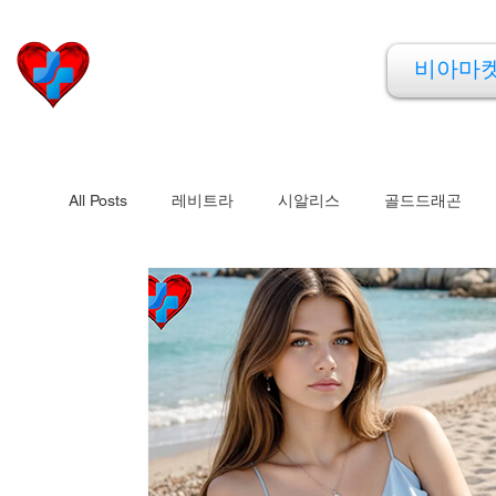
비아마켓
비아마
​Viamarket
All Posts
레비트라
시알리스
골드드래곤
비맥스
필름형비닉스
카마그라
칵스타