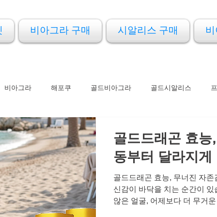
켓
비아그라 구매
시알리스 구매
비
비아그라
해포쿠
골드비아그라
골드시알리스
아드레닌
아이코스
프로코밀
골드드래곤 효능,
동부터 달라지게
골드드래곤 효능, 무너진 자존
신감이 바닥을 치는 순간이 있
않은 얼굴, 어제보다 더 무거운
남성에게 있어 자신감은 단순히