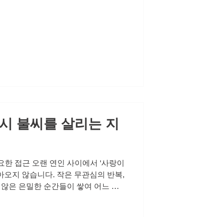
되면, 그것은 곧바로 태도와 행동,甚至
지 바꾸어 놓습니다. 자존감이 무너
은 바로 행동입니다. 오늘은 무너진 자
다는 주제로, 골드드래곤 효능에 대
강한 남성라이프를 되찾는 지혜를 나
은 행동부터 달라지게 만든다 자존감
는 변화는 회피입니다. 예전 같지 않은
 때문에 연인과의 은밀한 순간을 자
은 피곤해서", "내일 일찍 일어나야 해
시 불씨를 살리는 지
요한 접근 오랜 연인 사이에서 '사랑이
아오지 않습니다. 작은 무관심의 반복,
 않은 은밀한 순간들이 쌓여 어느 순
이 식었다고 느껴질 때 필요한 접근은
진 관계를 탓하기보다, 지금부터 어떻