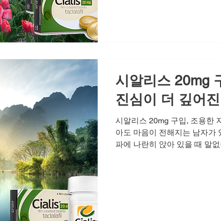
다. 그런데 발기부전이라는 현
다. '오늘도 실패하면 어쩌지'
당신의 어깨를 움츠러들게 합니
으로 이어지고, 혼자라고 느낄 
지만 이제는 알고 있습니다. 
운
시알리스 20mg 
진심이 더 깊어
시알리스 20mg 구입, 조용한
아도 마음이 전해지는 남자가 있
파에 나란히 앉아 있을 때 말없
소리가 아닌 태도로 흘러나오고
간으로 드러나는 법입니다. 그
표현하고 싶은 마음이 주저앉아
인 관계이든, 그 미세한 온도
더 애틋하게 만들기도 합니다. 
때 많은 분들이 선택하는 것이 