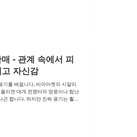
문으로 이어져 깊은 고독감을 키웁니
한 고민이 결코 부끄러운 것이 아니며,
분히 해결될 수 있다는 사실입니다. 비
의 여정을 함께하는 신뢰할 수 있는 동
 신뢰의 시작, 정품 레비트라 100mg
 정보와 신뢰할 수 있는 선택에서 시작
스 구매, 비아몰, 럭스비아
매 - 관계 속에서 피
리고 자신감
용기를 배웁니다, 비아마켓의 시알리
 떠올리면 대개 전쟁터의 영웅이나 험난
나곤 합니다. 하지만 진짜 용기는 훨씬
하는 사람 앞에서 솔직해지는 것, 흔
리고 다시 일어서기 위해 작은 한 걸
부관계는 단순한 육체적 만남 이상의 의
일의 삶 속에서 스스로를 증명하고, 상
나'로 존재할 수 있는 소중한 시간입니