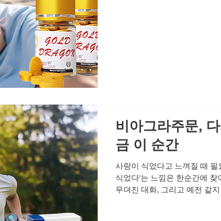
상태에 대한 작은 불안이 시작
사랑하는 사람을 대하는 방식까
지면 누구보다 먼저 변하는 것
존감은 행동부터 달라지게 만든
한 긍정적인 이야기와 함께 건
누고자 합니다. 무너진 자존감
이 떨어지면 가장 먼저 나타나
강직도나 지구력에 대한 불안감
연스럽게 피하게 됩니다. "오늘
서"
비아그라주문, 다
금 이 순간
사랑이 식었다고 느껴질 때 필
식었다'는 느낌은 한순간에 찾
무뎌진 대화, 그리고 예전 같지
간 선명하게 다가옵니다. 사랑
결코 복잡하지 않습니다. 무너