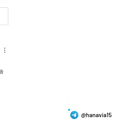
드래곤 30정, 고독의 확장
자존감의 침식과 함께합니
송 
@hanavia15