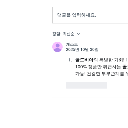
댓글을 입력하세요.
골드드래곤 효능, 무너진 자존
정렬:
최신순
감은 행동부터 달라지게 만든
게스트
다
2025년 10월 30일
골드비아
의 특별한 기회! 
100% 정품만 취급하는 
골
가능! 건강한 부부관계를 위
좋아요
답글