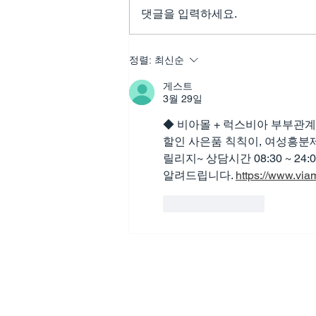
댓글을 입력하세요.
정품 골드비아그라, 깊은 사랑
정렬:
최신순
을 위한 세심한 배려
게스트
3월 29일
◆ 비아몰 + 럭스비아 부부관계 개
할인 사은품 칙칙이, 여성흥분제
릴리지~ 상담시간 08:30 ~ 2
알려드립니다. 
https://www.via
좋아요
답글