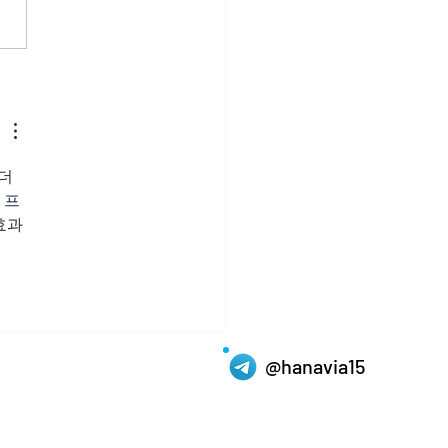
의 세련된 사랑을 완성하
골드비아그라 성능
더 
 프
효과 
@hanavia15