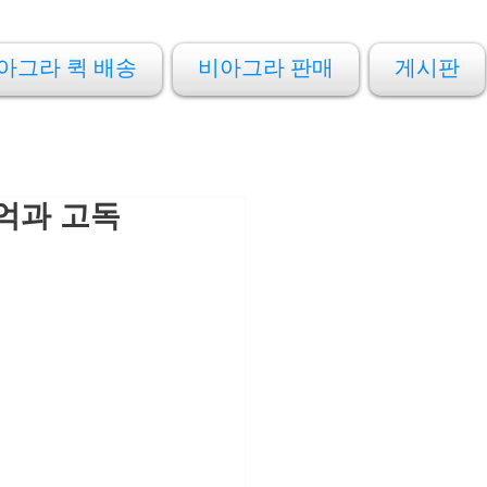
아그라 퀵 배송
비아그라 판매
게시판
기억과 고독