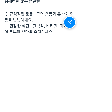
함께하면 좋은 습관들
💪 
규칙적인 운동
 - 근력 운동과 유산소 운
동을 병행하세요.
🥗 
건강한 식단
 - 단백질, 비타민, 미네랄
이 풍부한 식단을 유지하세요.
🛌 
충분한 수면
 - 최소 7시간 이상의 숙면
을 취하세요.
🧘 
스트레스 관리
 - 명상, 취미 활동 등으로 
정신적 안정을 유지하세요.
🚫 
과도한 음주·흡연 피하기
 - 혈관 건강을 
지키는 것이 중요합니다.
이러한 습관을 시알리스와 함께 실천하면, 
남성 활력은 자연스럽게 되찾을 수 있습니
다.