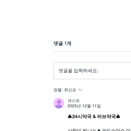
댓글 1개
댓글을 입력하세요.
비아그라50mg구매, 당신도
정렬:
최신순
모르는 사이 변화는 이미 시작
게스트
되고 있었습니다
2025년 12월 11일
🎄24시약국 & 러브약국🎄
사랑이 빛나는🎄크리스마스 이