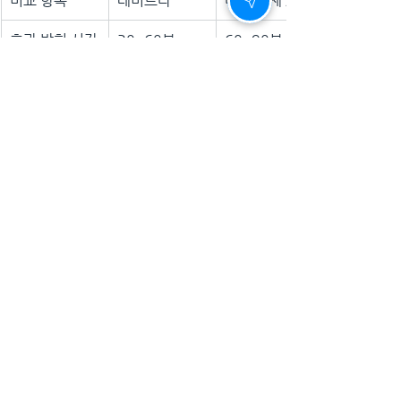
비교 항목
레비트라
타 치료제 A
효과 발현 시간
30~60분
60~90분
지속 시간
4~5시간
24~36시간
음식 영향
적음
많음
효과 강도
강함
중간
레비트라는 비교적 빠르게 효과가 나타나
면서도 
음식의 영향을 덜 받는 특징
이 있어 
실용성이 높습니다.
6. 결론 - 청춘의 낭만을 되찾는 최고의 선
택, 레비트라