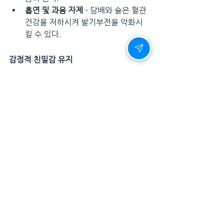
흡연 및 과음 자제
 - 담배와 술은 혈관 
건강을 저하시켜 발기부전을 악화시
킬 수 있다.
감정적 친밀감 유지
솔직한 대화
 - 성생활과 관련된 고민
을 솔직하게 나누는 것이 중요하다.
스킨십 증가
 - 가벼운 포옹, 손잡기 등
은 친밀감을 높이는 좋은 방법이다.
새로운 경험 시도
 - 여행이나 새로운 
데이트 코스를 통해 색다른 경험을 공
유하면 감정적 연결이 강화된다.
레비트라와 함께 이러한 노력을 병행하면 
더욱 행복한 관계를 유지할 수 있다.