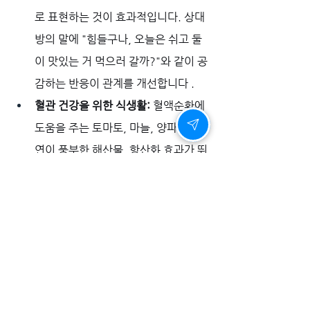
로 표현하는 것이 효과적입니다. 상대
방의 말에 "힘들구나, 오늘은 쉬고 둘
이 맛있는 거 먹으러 갈까?"와 같이 공
감하는 반응이 관계를 개선합니다 .
혈관 건강을 위한 식생활:
 혈액순환에 
도움을 주는 토마토, 마늘, 양파와 아
연이 풍부한 해산물, 항산화 효과가 뛰
어난 베리류와 견과류를 꾸준히 섭취
하는 것이 좋습니다. 특히 마늘의 알리
신 성분은 혈액순환을 원활하게 하고 
남성호르몬 분비를 촉진합니다.
함께하는 운동 습관:
 규칙적인 유산소 
운동(조깅, 자전거, 수영)은 혈액순환 
개선에 도움이 되며, 스쿼트, 데드리프