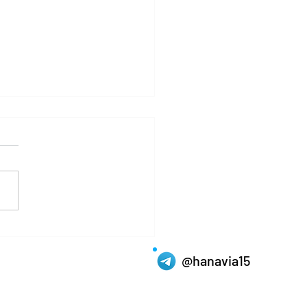
트라정품구매 - 사랑에 빠
 순간의 신경생리학, 이해
@hanavia15