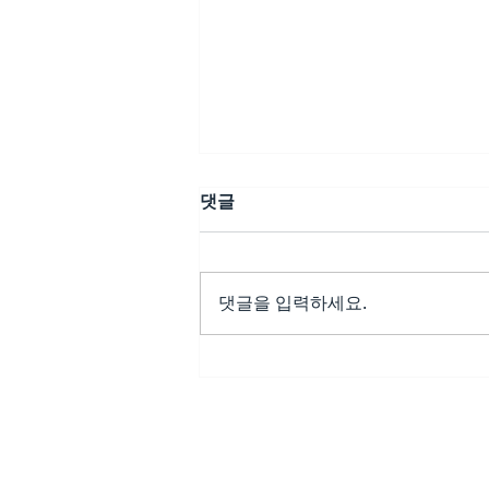
댓글
댓글을 입력하세요.
평범함을 특별하게 만들어줄,
레비트라주문이 가져온 하루
의 변화