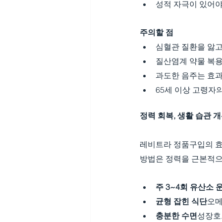
성적 자극이 있어야
주의할 점
심혈관 질환을 앓고
질산염계 약물 복용
과도한 음주는 효과
65세 이상 고령자
정력 회복, 생활 습관 
레비트라 정품구입의 효
방법은 정력을 근본적으
주 3~4회 유산소 
균형 잡힌 식단
오메
충분한 수면
성장호