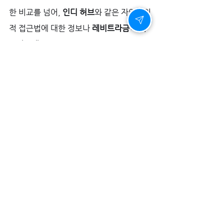
한 비교를 넘어, 
인디 허브
와 같은 자연주의
적 접근법에 대한 정보나 
레비트라금액 칵
스타구매
와 같은 경제적 고민까지 함께 고
려하여 맞춤형 솔루션을 제안합니다.
당신의 사랑에 지속성을 선물하는 선택
사랑의 지속성을 높이는 것은 거창한 선언
이 아닙니다. 현명한 정보와 믿을 수 있는 
선택으로 나를 준비하는 작은 결심이 가장 
오래가는 사랑의 토대를 만듭니다. 더 이상
의 망설임 없이, 
비아마켓
과 함께 확신 있
는 첫걸음을 내딛어 보시길 바랍니다.