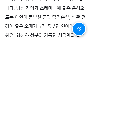
니다. 남성 정력과 스테미나에 좋은 음식으
로는 아연이 풍부한 굴과 닭가슴살, 혈관 건
강에 좋은 오메가-3가 풍부한 연어와 아마
씨유, 항산화 성분이 가득한 시금치와 블루
베리를 추천합니다. 
규칙적인 조깅, 수영과 같은 유산소 운동과 
함께 스쿼트, 벤치프레스 같은 근력 운동은 
전신의 혈류와 기초 체력을 향상시킵니다. 
충분한 수면과 명상, 혹은 취미를 통한 스트
레스 관리는 정신적 균형을 찾아 남성으로
서의 매력과 자신감을 유지하게 해줍니다. 
이러한 생활 방식은 
프로코밀
 같은 제품과 
함께, 건강한 일상을 구축하는 데 큰 도움