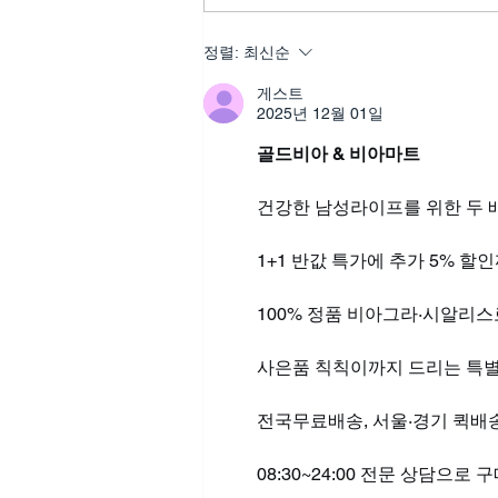
씨알리스인터넷후기, 관계의
정렬:
최신순
만족도를 높이는 생활 습관의
게스트
시작
2025년 12월 01일
골드비아 & 비아마트
건강한 남성라이프를 위한 두 배
1+1 반값 특가에 추가 5% 할인
100% 정품 비아그라·시알리
사은품 칙칙이까지 드리는 특
전국무료배송, 서울·경기 퀵배
08:30~24:00 전문 상담으