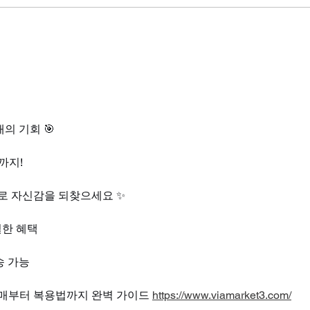
시알리스 관계 몇시간 전? 나
시알
이는 비밀인데 컨디션은 다 알
실이
고 있었다
위해
의 기회 🎯
까지!
스로 자신감을 되찾으세요 ✨
별한 혜택
송 가능
로 구매부터 복용법까지 완벽 가이드 
https://www.viamarket3.com/