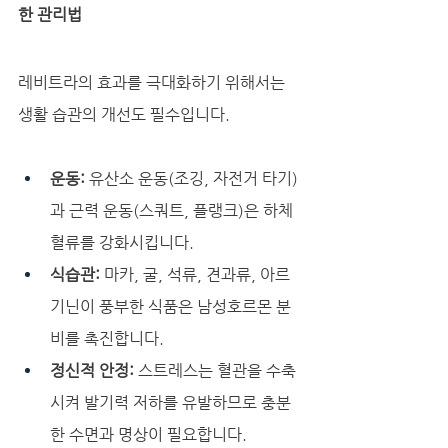
한 관리법
레비트라의 효과를 극대화하기 위해서는 
생활 습관의 개선도 필수입니다.
운동:
 유산소 운동(조깅, 자전거 타기)
과 근력 운동(스쿼트, 플랭크)은 하체 
혈류를 강화시킵니다.
식습관:
 마카, 굴, 석류, 견과류, 아르
기닌이 풍부한 식품은 남성호르몬 분
비를 촉진합니다.
정신적 안정:
 스트레스는 혈관을 수축
시켜 발기력 저하를 유발하므로 충분
한 수면과 명상이 필요합니다.