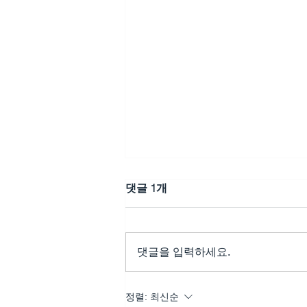
댓글 1개
댓글을 입력하세요.
비아그라50mg구매, 당신도
정렬:
최신순