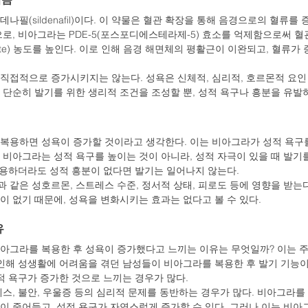
나필(sildenafil)이다. 이 약물은 혈관 확장을 통해 음경으로의 혈류를
, 비아그라는 PDE-5(포스포디에스테라제-5) 효소를 억제함으로써 혈관 내 
osphate) 농도를 높인다. 이로 인해 음경 해면체의 평활근이 이완되고, 혈류
직접적으로 증가시키지는 않는다. 성욕은 신체적, 심리적, 호르몬적 요인
 단순히 발기를 위한 생리적 조건을 조성할 뿐, 성적 욕구나 흥분을 유발
복용하면 성욕이 증가할 것이라고 생각한다. 이는 비아그라가 성적 욕구
 비아그라는 성적 욕구를 높이는 것이 아니라, 성적 자극이 있을 때 발기
 복용하더라도 성적 흥분이 없다면 발기는 일어나지 않는다.
 같은 성호르몬, 스트레스 수준, 정서적 상태, 피로도 등에 영향을 받는
이 없기 때문에, 성욕을 변화시키는 효과는 없다고 볼 수 있다.
유
아그라를 복용한 후 성욕이 증가했다고 느끼는 이유는 무엇일까? 이는 주
 인해 성생활에 어려움을 겪던 남성들이 비아그라를 복용한 후 발기 기능
적 욕구가 증가한 것으로 느끼는 경우가 많다.
스, 불안, 우울증 등의 심리적 문제를 동반하는 경우가 많다. 비아그라를
이 줄어들고, 성적 욕구가 자연스럽게 증가할 수 있다. 그러나 이는 비