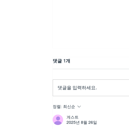
댓글 1개
댓글을 입력하세요.
정품 칵스타, 다시 설레는 관
정렬:
최신순
계를 만드는 감정의 균형
게스트
2025년 8월 26일