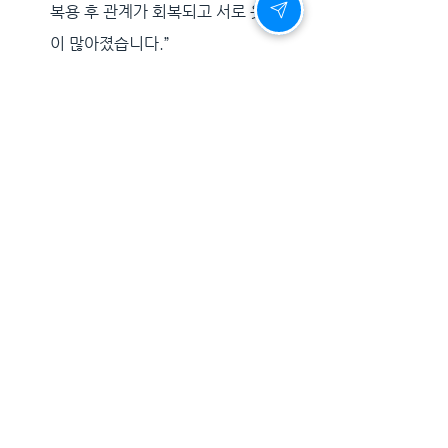
복용 후 관계가 회복되고 서로 웃는 날
이 많아졌습니다.”
B씨, 45세
“하루하루 피곤하고 무기력
했는데, 관계를 회복하니 에너지가 넘
치고 업무 집중력도 높아졌어요.”
이처럼 
성기능 회복은 곧 정서적 안정, 부
부 관계 개선, 삶의 활력으로 이어지는 중요
한 열쇠
가 됩니다.
남자의 밤은 과학이 만든다 - 시알리스로 
완성된 자신감
우리는 더 이상 성기능 저하를 ‘자연스러운 
나이 탓’으로 넘길 시대에 살고 있지 않습니