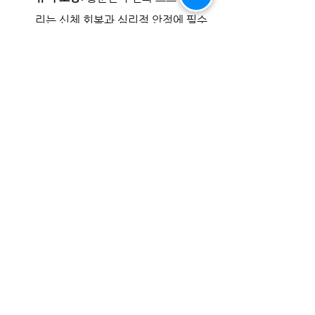
리는 신체 회복과 심리적 안정에 필수
적입니다.
습관 개선:
 과도한 음주와 흡연은 혈
관 건강에 직접적 악영향을 미칠 수 있
음을 명심하십시오.
올바른 정보가 이끈 변화의 기록
"
비아마켓
을 통해 
시알리스 100mg 디시
를 포함한 전문적 정보를 얻고, 나에게 맞
는 방법을 현명하게 선택했습니다. 두려움
과 막연함 대신 확신이 생겼고, 그 결과 연
인과의 관계가 단순한 기능 회복을 넘어 서
로에 대한 깊은 이해와 '화끈한' 감정으로 