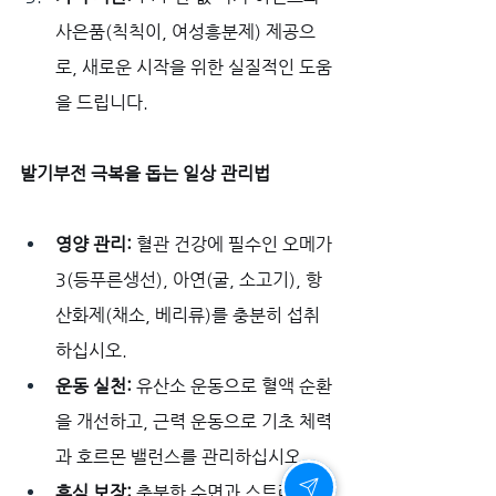
사은품(칙칙이, 여성흥분제) 제공으
로, 새로운 시작을 위한 실질적인 도움
을 드립니다.
발기부전 극복을 돕는 일상 관리법
영양 관리:
 혈관 건강에 필수인 오메가
3(등푸른생선), 아연(굴, 소고기), 항
산화제(채소, 베리류)를 충분히 섭취
하십시오.
운동 실천:
 유산소 운동으로 혈액 순환
을 개선하고, 근력 운동으로 기초 체력
과 호르몬 밸런스를 관리하십시오.
휴식 보장:
 충분한 수면과 스트레스 관