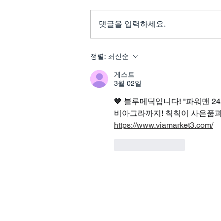
댓글을 입력하세요.
씨알리스인터넷후기, 관계의
정렬:
최신순
만족도를 높이는 생활 습관의
게스트
시작
3월 02일
💙 블루메딕입니다! "파워맨 2
비아그라까지! 칙칙이 사은품과
https://www.viamarket3.com/
좋아요
답글