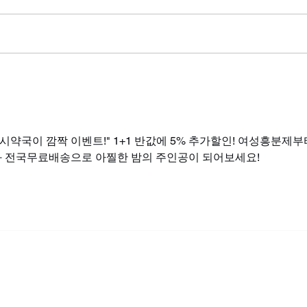
시알리스 관계 몇시간 전? 나
시알
이는 비밀인데 컨디션은 다 알
실이
고 있었다
위해
4시약국이 깜짝 이벤트!" 1+1 반값에 5% 추가할인! 여성흥분제부
 전국무료배송으로 아찔한 밤의 주인공이 되어보세요! 
Copyright© 2024 비아마켓 Viamarket All rights reserved