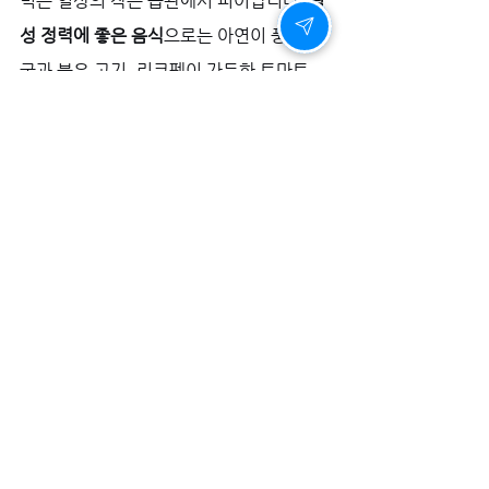
력은 일상의 작은 습관에서 피어납니다. 
남
성 정력에 좋은 음식
으로는 아연이 풍부한 
굴과 붉은 고기, 리코펜이 가득한 토마토, 
항산화 성분이 풍부한 베리류와 녹색 잎채
소, 오메가-3가 함유된 등푸른 생선과 호두
를 추천합니다. 
규칙적인 유산소 운동과 하체 근력 강화 운
동은 혈류 개선과 전반적인 
스테미나
 향상
에 도움을 줍니다. 충분한 수면과 스트레스 
관리는 모든 에너지의 원천이 되며, 이러한 
꾸준한 관리가 진정한 자신감과 
매력
의 기
반이 됩니다.