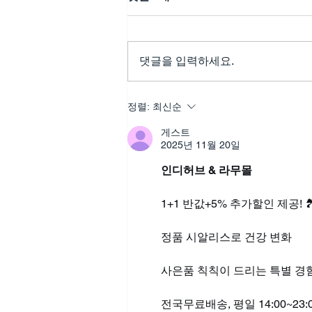
댓글을 입력하세요.
평범함을 특별하게 만들어줄,
정렬:
최신순
레비트라주문이 가져온 하루
게스트
의 변화
2025년 11월 20일
인디허브 & 라무몰
1+1 반값+5% 추가할인 제공! 🏞
정품 시알리스로 건강 변화
사은품 칙칙이 드리는 특별 경
전국무료배송, 평일 14:00~23: